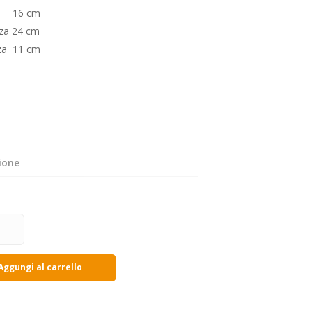
za
16 cm
zza
24 cm
za 11 cm
ione
Aggungi al carrello