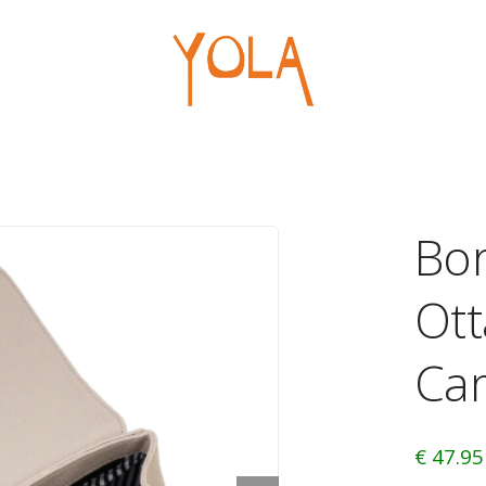
Ufficio
Regal
Borse
Penne
Portablocchi
Pelou
Macchine
Giochi
Bo
Cancelleria
Articol
Ott
Ca
€ 47.95