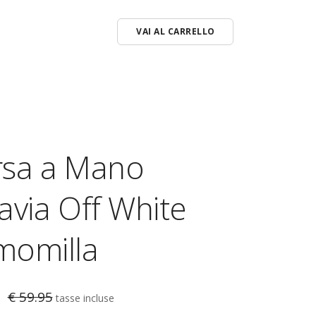
VAI AL CARRELLO
o
ches
rsa a Mano
i Vari
avia Off White
momilla
€ 59.95
tasse incluse