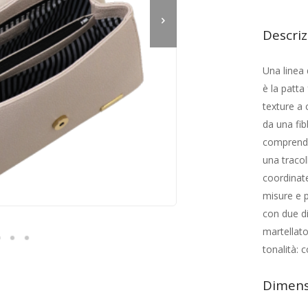
Descri
Una linea 
è la patta
texture a 
da una fib
comprende
una tracol
coordinate
misure e po
con due div
martellato
tonalità: 
Dimens