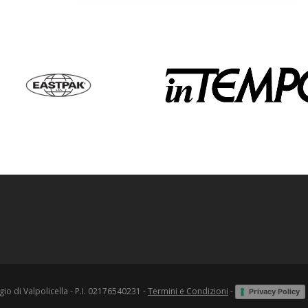
o di Valpolicella - P.I. 02176540231 -
Termini e Condizioni
-
Privacy Policy