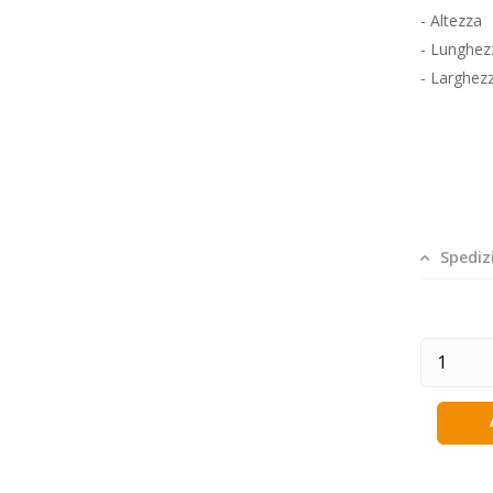
- Altez
- Lunghe
- Larghez
Spediz