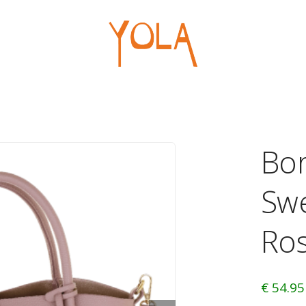
Ufficio
Regal
Borse
Penne
Portablocchi
Pelou
Macchine
Giochi
Bo
Cancelleria
Articol
Swe
Ro
€ 54.95