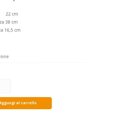
za
22 cm
zza
38 cm
za 16,5 cm
ione
Aggungi al carrello