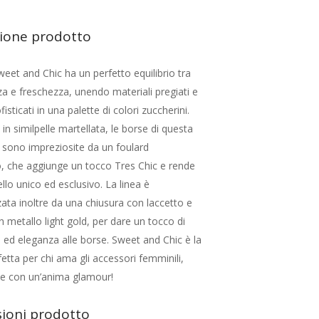
zione prodotto
weet and Chic ha un perfetto equilibrio tra
za e freschezza, unendo materiali pregiati e
fisticati in una palette di colori zuccherini.
 in similpelle martellata, le borse di questa
 sono impreziosite da un foulard
o, che aggiunge un tocco Tres Chic e rende
lo unico ed esclusivo. La linea è
zata inoltre da una chiusura con laccetto e
in metallo light gold, per dare un tocco di
 ed eleganza alle borse. Sweet and Chic è la
fetta per chi ama gli accessori femminili,
i e con un’anima glamour!
ioni prodotto