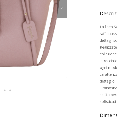
Descri
La linea S
raffinatez
dettagli so
Realizzate
collezione
intrecciat
ogni model
caratteriz
dettaglio 
luminosità
scelta per
sofisticat
Dimens