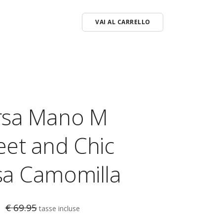
VAI AL CARRELLO
o
ches
rsa Mano M
i Vari
et and Chic
sa Camomilla
€ 69.95
tasse incluse