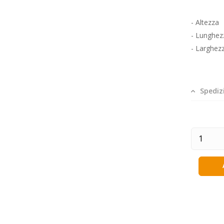
- Altez
- Lunghe
- Larghez
Spediz