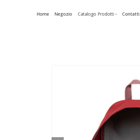
Home
Negozio
Catalogo Prodotti
Contatti
Scuola
Zaini
Diari
Astucci
Accessori - Cancelleria