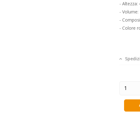
- Altezza:
- Volume: 
- Composi
- Colore r
Spediz