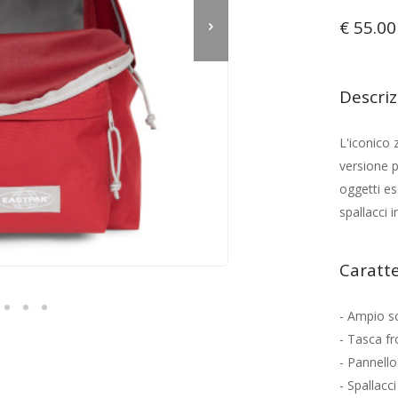
€ 55.00
Descri
L'iconico 
versione pe
oggetti es
spallacci 
Caratte
- Ampio sc
- Tasca fr
- Pannello
- Spallacci