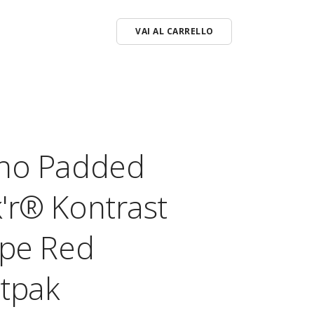
VAI AL CARRELLO
o
ches
ino Padded
i Vari
'r® Kontrast
ipe Red
tpak