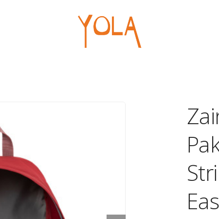
Ufficio
Regal
Borse
Penne
Portablocchi
Pelou
Macchine
Giochi
Za
Cancelleria
Articol
Pak
Str
Eas