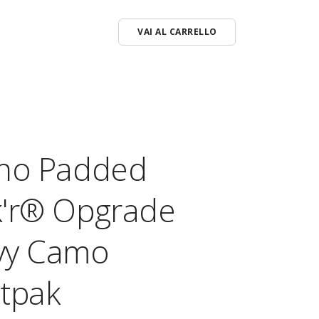
VAI AL CARRELLO
o
ches
ino Padded
i Vari
k'r® Opgrade
vy Camo
tpak