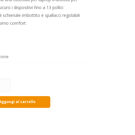
sicuro i dispositivi fino a 13 pollici
i schienale imbottito e spallacci regolabili
ssimo comfort
ione
Aggungi al carrello