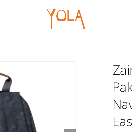
Ufficio
Regal
Borse
Penne
Portablocchi
Pelou
Macchine
Giochi
Za
Cancelleria
Articol
Pa
Na
Eas