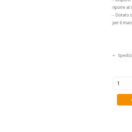
riporre al 
- Dotato d
per il ma
Spediz