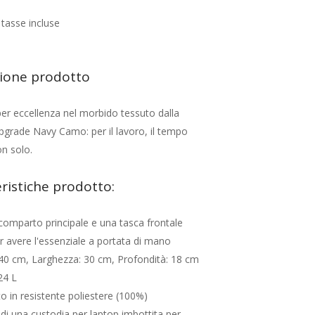
tasse incluse
zione prodotto
er eccellenza nel morbido tessuto dalla
pgrade Navy Camo: per il lavoro, il tempo
on solo.
ristiche prodotto:
omparto principale e una tasca frontale
r avere l'essenziale a portata di mano
 40 cm, Larghezza: 30 cm, Profondità: 18 cm
24 L
to in resistente poliestere (100%)
di una custodia per laptop imbottita per