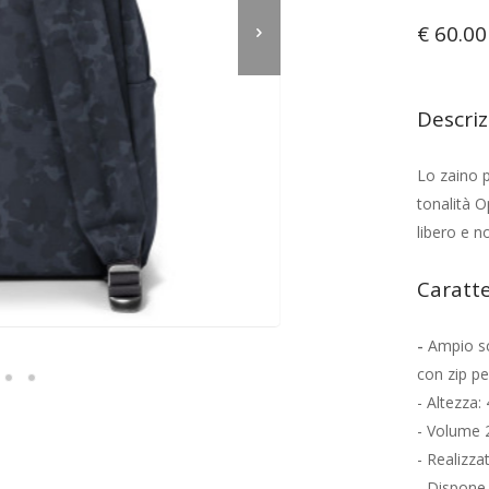
€ 60.00
Descri
Lo zaino p
tonalità O
libero e n
Caratte
-
Ampio sc
con zip pe
- Altezza:
- Volume 
- Realizza
- Dispone 